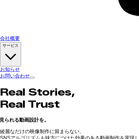
会社概要
サービス
お知らせ
お問い合わせ
Real Stories,
Real Trust
見
ら
れ
る
動
画
設
計
を
。
綾麗なだけの映像制作に留まらない、
SNSアルゴリズムも味方につけた効果のある動画制作を実現